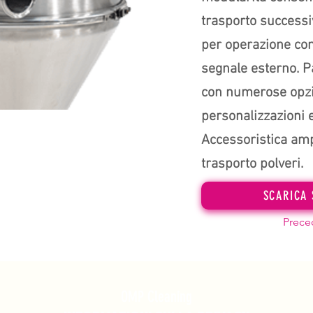
trasporto success
per operazione con
segnale esterno. Pa
con numerose opzio
personalizzazioni e
Accessoristica amp
trasporto polveri.
SCARICA 
Prece
OMP Cleaning