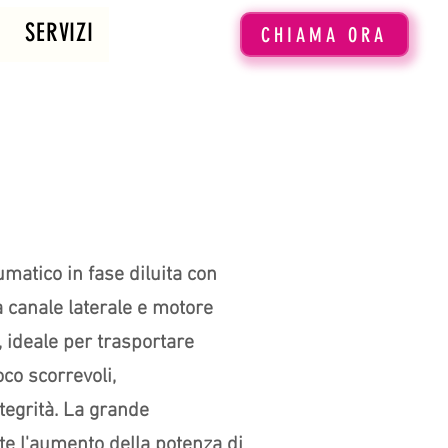
SERVIZI
CHIAMA ORA
matico in fase diluita con
 a canale laterale e motore
, ideale per trasportare
oco scorrevoli,
tegrità. La grande
e l'aumento della potenza di