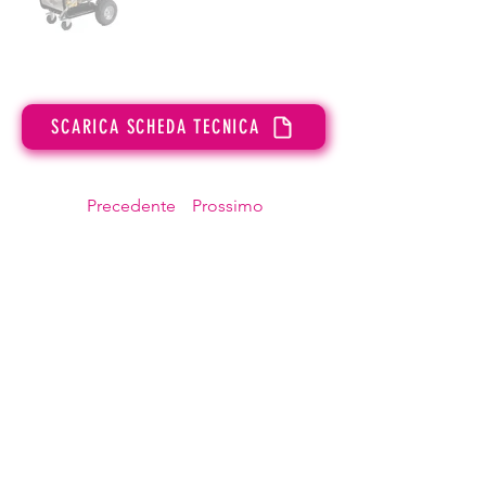
SCARICA SCHEDA TECNICA
Precedente
Prossimo
OMP Cleaning
INFORMAZIONI SULLA PRIVACY
ompcleaningsrl@gmail.com
Partita IVA:
02625760695
©2023 by OMP Cleaning.