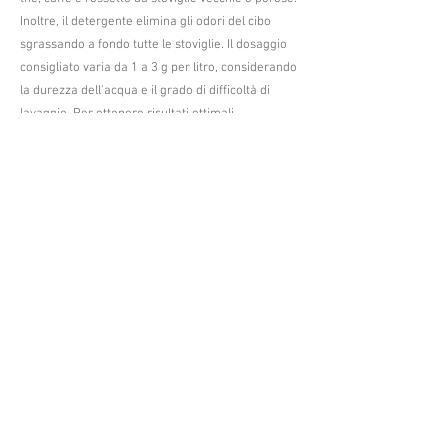
Inoltre, il detergente elimina gli odori del cibo
sgrassando a fondo tutte le stoviglie. Il dosaggio
consigliato varia da 1 a 3 g per litro, considerando
la durezza dell'acqua e il grado di difficoltà di
lavaggio. Per ottenere risultati ottimali,
consigliamo l'utilizzo esclusivo in macchine
lavastoviglie o lavatazzine professionali, versando
direttamente la dose stabilita nella vasca o
utilizzando sistemi di dosaggio automatico. Con un
pH di 14, il nostro detergente liquido arricchito
offre una pulizia potente e igienizzante,
garantendo stoviglie impeccabili e prive di odori
indesiderati.
OMP Cleaning
INFORMAZIONI SULLA PRIVACY
ompcleaningsrl@gmail.com