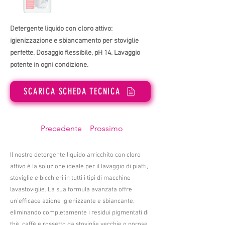
Detergente liquido con cloro attivo:
igienizzazione e sbiancamento per stoviglie
perfette. Dosaggio flessibile, pH 14. Lavaggio
potente in ogni condizione.
SCARICA SCHEDA TECNICA
Precedente
Prossimo
Il nostro detergente liquido arricchito con cloro
attivo è la soluzione ideale per il lavaggio di piatti,
stoviglie e bicchieri in tutti i tipi di macchine
lavastoviglie. La sua formula avanzata offre
un'efficace azione igienizzante e sbiancante,
eliminando completamente i residui pigmentati di
thè, caffè e rossetto da stoviglie vecchie o porose.