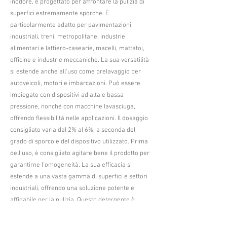
inodore, è progettato per affrontare la pulizia di
superfici estremamente sporche. È
particolarmente adatto per pavimentazioni
industriali, treni, metropolitane, industrie
alimentari e lattiero-casearie, macelli, mattatoi,
officine e industrie meccaniche. La sua versatilità
si estende anche all'uso come prelavaggio per
autoveicoli, motori e imbarcazioni. Può essere
impiegato con dispositivi ad alta e bassa
pressione, nonché con macchine lavasciuga,
offrendo flessibilità nelle applicazioni. Il dosaggio
consigliato varia dal 2% al 6%, a seconda del
grado di sporco e del dispositivo utilizzato. Prima
dell'uso, è consigliato agitare bene il prodotto per
garantirne l'omogeneità. La sua efficacia si
estende a una vasta gamma di superfici e settori
industriali, offrendo una soluzione potente e
affidabile per la pulizia. Questo detergente è
facilmente risciacquabile, semplificando il
processo di pulizia. Con un pH di 14, offre