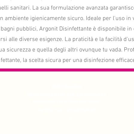
elli sanitari. La sua formulazione avanzata garantisce
ambiente igienicamente sicuro. Ideale per l'uso in vi
i bagni pubblici, Argonit Disinfettante è disponibile i
si alle diverse esigenze. La praticità e la facilità d
ua sicurezza e quella degli altri ovunque tu vada. Prot
ettante, la scelta sicura per una disinfezione efficac
OMP Cleaning
INFORMAZIONI SULLA PRIVACY
ompcleaningsrl@gmail.com
Partita IVA: 02625760695
©2023 by OMP Cleaning.