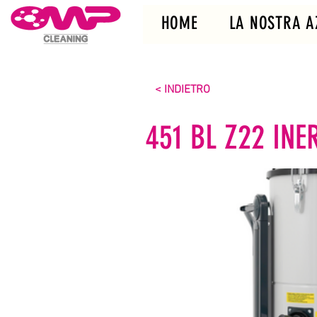
HOME
LA NOSTRA A
< INDIETRO
451 BL Z22 INE